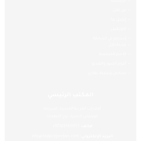
←
الرئيسية
←
عن تلال
←
إتصل بنا
←
التوظيف
←
إستثمر في الشارقة
←
مدينة تلال
←
الأخبار الصحفية
←
ألبوم الصور والفيديو
←
تسجيل وسيط عقاري
المكتب الرئيسي
الامارات العربية المتحدة، الشارقة
كورنيش البحيرة، برج البطحاء
هاتف:
97165560055+
:البريد الإلكتروني
info@tilalproperties.com