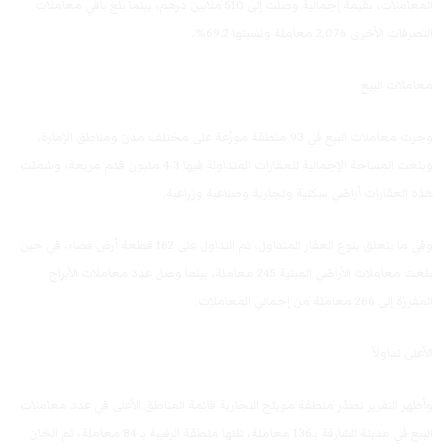
المعاملات، بقيمة إجمالية وصلت إلى 510 ملايين درهم، بينما بلغ باقي معاملات
التصرفات الأخرى 2,076 معاملة ونسبتها 69.2%.
معاملات البيع
تأثير (كوفيد-19) ع
وجرت معاملات البيع في 93 منطقة موزّعة على مختلف مدن ومناطق الإمارة،
وبلغت المساحة الإجمالية للعقارات المتداولة فيها 4.3 مليون قدم مربعة، وشملت
هذه العقارات أراضي سكنية وتجارية وصناعية وزراعية.
تلال العقا
وفي ما يتعلق بنوع العقار المتداول، تم التداول على 162 قطعة أرض فضاء، في حين
بلغت معاملات الأراضي المبنية 245 معاملة، بينما وصل عدد معاملات الأبراج
المفرزة إلى 266 معاملة من إجمالي المعاملات.
خليفة 
الأعلى تداولاً
وأظهر التقرير تصدّر منطقة مويلح التجارية قائمة المناطق الأعلى في عدد معاملات
البيع في مدينة الشارقة بـ136 معاملة، تلتها منطقة الرقيبة بـ 84 معاملة، ثم الخان