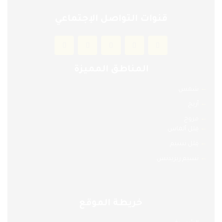
قنوات التواصل الإجتماعي
المناطق المميزة
←
شمس
←
أريج
←
مروج
←
فِلل ألماس
←
فِلل نسيم
←
نسيم ريزيدنس
خريطة الموقع