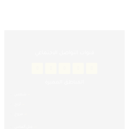
قنوات التواصل الاجتماعي
المناطق المميزة
←
شمس
←
أريج
←
مروج
←
فِلل ألماس