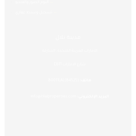
←
ألبوم الصور والفيديو
←
تسجيل وسيط عقاري
مدينة تلال
الامارات العربية المتحدة، الشارقة
E611 شارع الامارات
هاتف:
(84525)800TILAL
:البريد الإلكتروني
info@tilalproperties.com